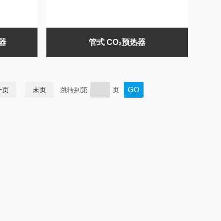
器
管式 CO₂预热器
一页
末页
跳转到第
页