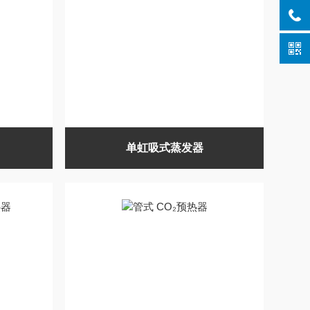
单虹吸式蒸发器