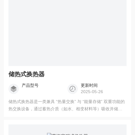
储热式换热器
产品型号
更新时间
2025-05-26
储热式换热器是一类兼具 “热量交换” 与 “能量存储” 双重功能的
热交换设备，通过蓄热介质（如水、相变材料等）吸收并储存
多余热量，在需求时释放，实现热源与用热端的负荷匹配。