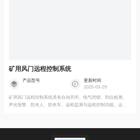
矿用风门远程控制系统
产品型号
更新时间
2025-03-29
矿用风门远程控制系统具有自动开闭、电气闭锁、到位检测、
声光报警、防夹人、防夹车、远程监测与远程控制功能。运输
过程中主要以人工搬运为主，搬运时人与人之间要保持一定距
离，脚要踩实，走路要稳，所运物料要抓牢，要轻拿轻放看准
后行动，并要相互配合工作不能慌乱，做自主保安，和相互保
安。