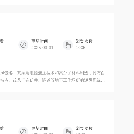
风。这种设计不仅减小了风流对风门的冲击力，还降低了风
效率。
质
更新时间
浏览次数
2025-03-31
1005
通风设备，其采用电控液压技术和高分子材料制造，具有自
等特点。该风门在矿井、隧道等地下工作场所的通风系统中
生产和人员健康提供了有力保障。
质
更新时间
浏览次数