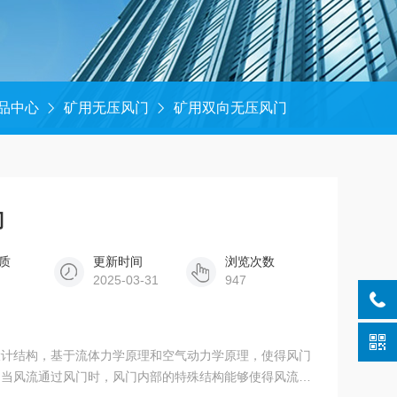
品中心
矿用无压风门
矿用双向无压风门
门
质
更新时间
浏览次数
2025-03-31
947
设计结构，基于流体力学原理和空气动力学原理，使得风门
。当风流通过风门时，风门内部的特殊结构能够使得风流在