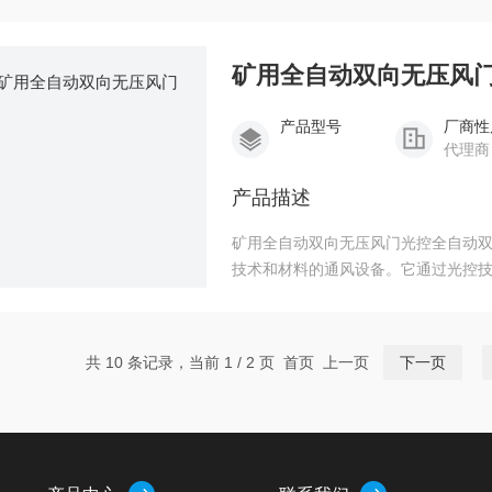
矿用全自动双向无压风
产品型号
厂商性
代理商
产品描述
矿用全自动双向无压风门光控全自动
技术和材料的通风设备。它通过光控
门在关闭状态下的紧密锁闭，同时通
矿业领域具有广泛的应用前景。
共 10 条记录，当前 1 / 2 页 首页 上一页
下一页