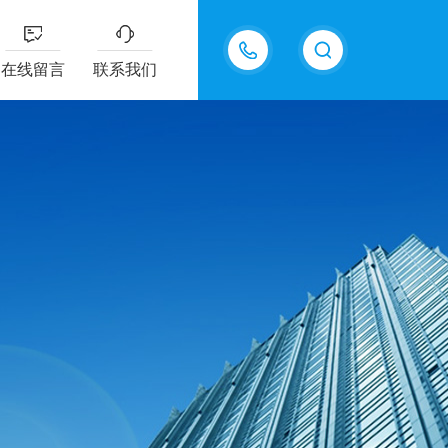
18605483306
在线留言
联系我们