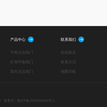
产品中心
联系我们
平衡无压风门
在线留言
矿用平衡风门
联系方式
双向无压风门
地图导航
矿用风门闭锁装置
煤矿用防爆门
矿用防水门
所有
备案号：鲁ICP备2023026062号-1