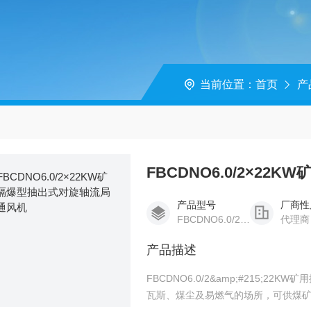
当前位置：
首页
产
FBCDNO6.0/2×2
产品型号
厂商性
FBCDNO6.0/2×22KW
代理商
产品描述
FBCDNO6.0/2&amp;#215;
瓦斯、煤尘及易燃气的场所，可供煤