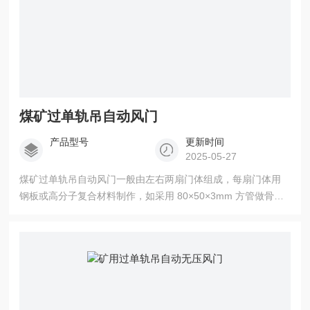
煤矿过单轨吊自动风门
产品型号
更新时间
2025-05-27
煤矿过单轨吊自动风门一般由左右两扇门体组成，每扇门体用
钢板或高分子复合材料制作，如采用 80×50×3mm 方管做骨
架，面板用厚 3mm 钢板，门扇厚度不小于 50mm。两扇门体
合缝顶部有缺口，让单轨吊的吊轨从缺口中通过，缺口周边使
用半柔性皮带条掩口，减少漏风