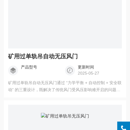
矿用过单轨吊自动无压风门
产品型号
更新时间
2025-05-27
矿用过单轨吊自动无压风门通过 “力学平衡 + 自动控制 + 安全联
动” 的三重设计，既解决了传统风门受风压影响难开启的问题，
又通过传感器与驱动系统实现无人化操作，同时通过互锁、防
夹等机制保障矿井通风安全，适用于高风压、单轨吊频繁通行
的井下巷道场景。