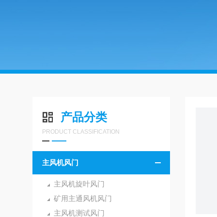
产品分类
PRODUCT CLASSIFICATION
主风机风门
主风机旋叶风门
矿用主通风机风门
主风机测试风门