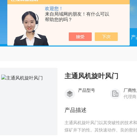
欢迎您！
来自局域网的朋友！有什么可以
帮助您的吗？
当前位置：
首页
产
主通风机旋叶风门
产品型号
厂商性
代理商
产品描述
主通风机旋叶风门以其突破性的技术
煤矿井下的性。其快速动作、良的密