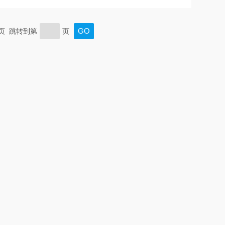
末页 跳转到第
页