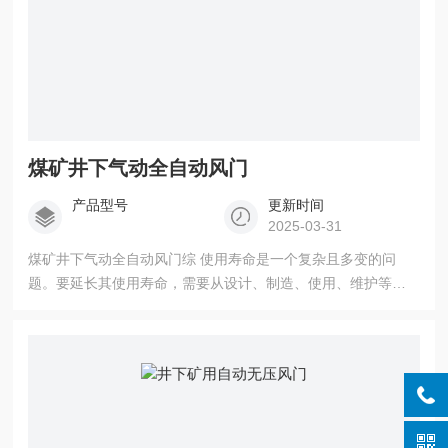
煤矿井下气动全自动风门
产品型号
更新时间
2025-03-31
煤矿井下气动全自动风门综 使用寿命是一个复杂且多变的问
题。要延长其使用寿命，需要从设计、制造、使用、维护等多
个方面入手，综合考虑各种因素的影响。同时，通过定期检查
和评估风门的实际运行状况，及时发现并处理潜在问题，可以
确保风门在煤矿等高强度工作环境中稳定运行并延长其使用寿
命。