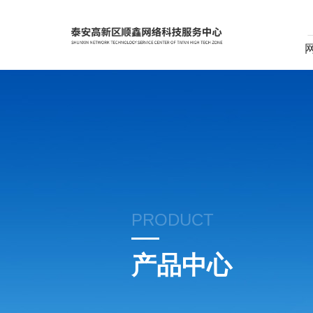
PRODUCT
产品中心