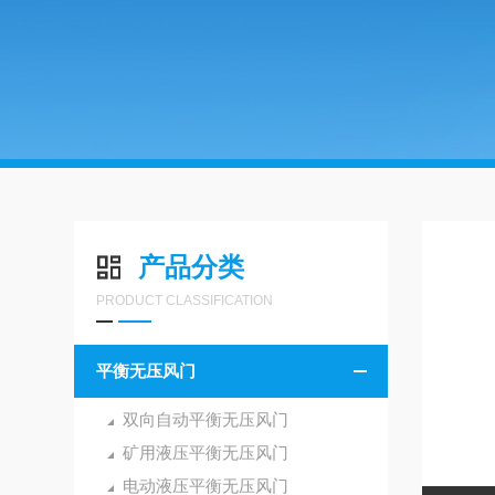
产品分类
PRODUCT CLASSIFICATION
平衡无压风门
双向自动平衡无压风门
矿用液压平衡无压风门
电动液压平衡无压风门