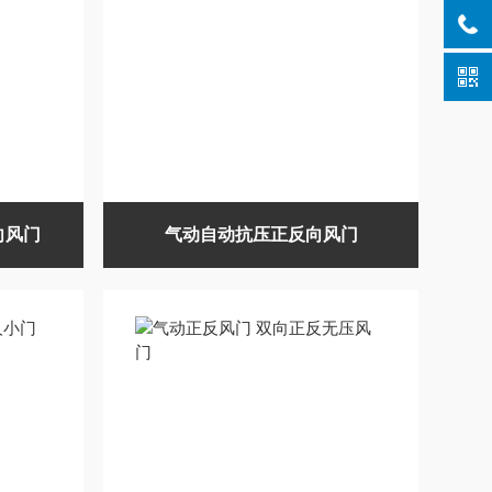
向风门
气动自动抗压正反向风门