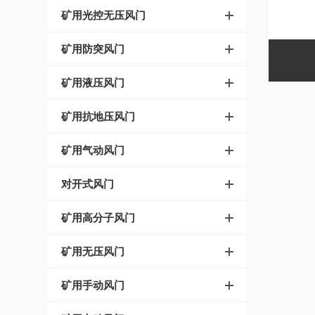
矿用光控无压风门
矿用防突风门
矿用液压风门
矿用抗地压风门
矿用气动风门
对开式风门
矿用高分子风门
矿用无压风门
矿用手动风门