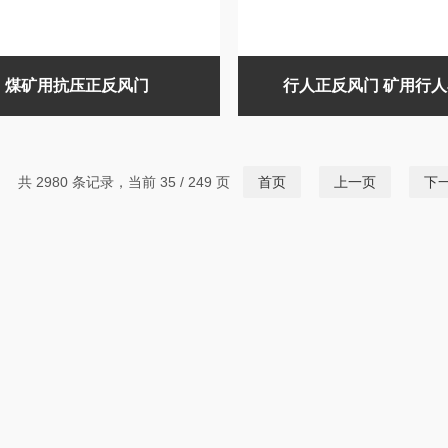
煤矿用抗压正反风门
行人正反风门 矿用行
共 2980 条记录，当前 35 / 249 页
首页
上一页
下