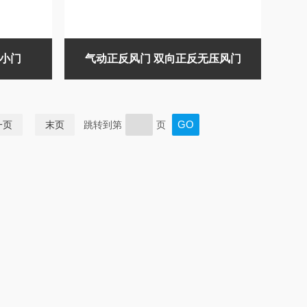
人小门
气动正反风门 双向正反无压风门
一页
末页
跳转到第
页