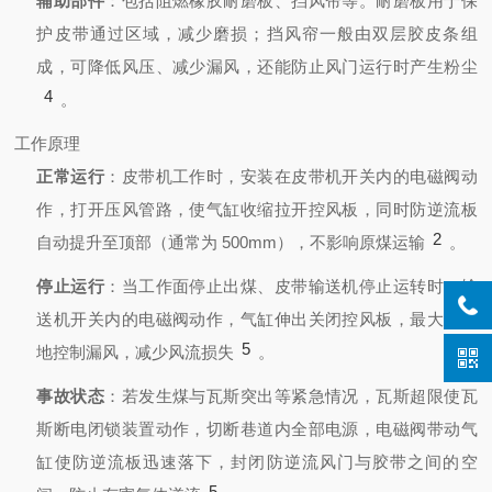
辅助部件
：包括阻燃橡胶耐磨板、挡风帘等。耐磨板用于保
护皮带通过区域，减少磨损；挡风帘一般由双层胶皮条组
成，可降低风压、减少漏风，还能防止风门运行时产生粉尘
4
。
工作原理
正常运行
：皮带机工作时，安装在皮带机开关内的电磁阀动
作，打开压风管路，使气缸收缩拉开控风板，同时防逆流板
2
自动提升至顶部（通常为 500mm），不影响原煤运输
。
停止运行
：当工作面停止出煤、皮带输送机停止运转时，输
送机开关内的电磁阀动作，气缸伸出关闭控风板，最大限度
5
地控制漏风，减少风流损失
。
事故状态
：若发生煤与瓦斯突出等紧急情况，瓦斯超限使瓦
斯断电闭锁装置动作，切断巷道内全部电源，电磁阀带动气
缸使防逆流板迅速落下，封闭防逆流风门与胶带之间的空
5