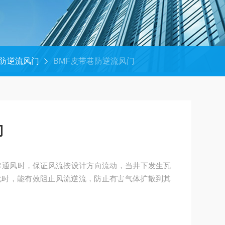
防逆流风门
BMF皮带巷防逆流风门
门
常通风时，保证风流按设计方向流动，当井下发生瓦
化时，能有效阻止风流逆流，防止有害气体扩散到其