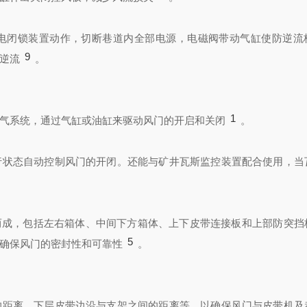
电闭锁装置动作，切断巷道内全部电源，电磁阀带动气缸使防逆流
9
逆流
。
1
气系统，通过气缸或油缸来驱动风门的开启和关闭
。
行状态自动控制风门的开闭。还能与矿井瓦斯监控装置配合使用，当
加工而成，包括左右箱体、中间下方箱体、上下皮带连接板和上部防突挡
5
确保风门的密封性和可靠性
。
的距离、下层皮带边沿与支架之间的距离等，以确保风门与皮带机及