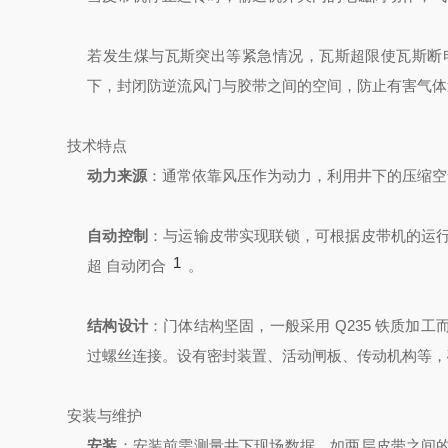
若发生煤与瓦斯突出等紧急情况，瓦斯超限使瓦斯断
下，封闭防逆流风门与胶带之间的空间，防止有害气体
技术特点
动力来源
：通常依靠风压作为动力，利用井下的压缩空
自动控制
：与运输皮带实现联锁，可根据皮带机的运
1
超
自动闭合
。
结构设计
：门体结构坚固，一般采用 Q235 铁质
过螺丝连接。设有密封装置、活动闸板、传动机构等，
安装与维护
安装
：安装前需测量井下现场数据，如两层皮带之间