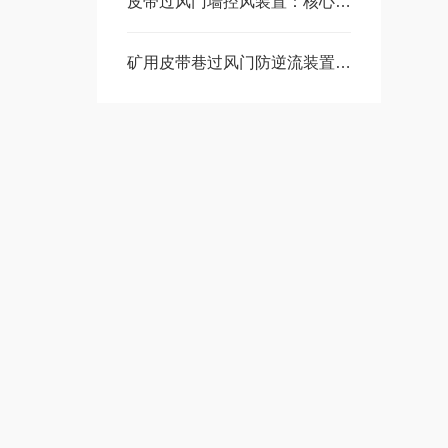
皮带过风门墙控风装置：核心功能、维护与安全要点
矿用皮带巷过风门防逆流装置的维护和保养方法