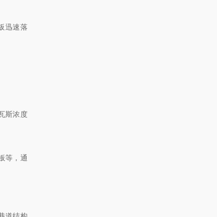
板迅速落
瓦斯浓度
板等，通
巷道结构