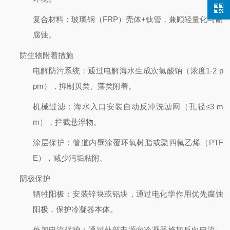
复合材料
：玻璃钢（FRP）壳体+钛管，兼顾轻量化与耐
腐蚀。
防生物附着措施
电解防污系统
：通过电解海水生成次氯酸钠（浓度1-2 p
pm），抑制贝类、藻类附着。
机械过滤
：海水入口安装自动反冲洗滤网（孔径≤3 m
m），拦截悬浮物。
涂层保护
：管道内壁涂覆环氧树脂或聚四氟乙烯（PTF
E），减少污垢粘附。
阴极保护
牺牲阳极
：安装锌块或铝块，通过电化学作用优先腐蚀
阳极，保护冷凝器本体。
外加电流保护
：通过外部电源向冷凝器施加反向电流，