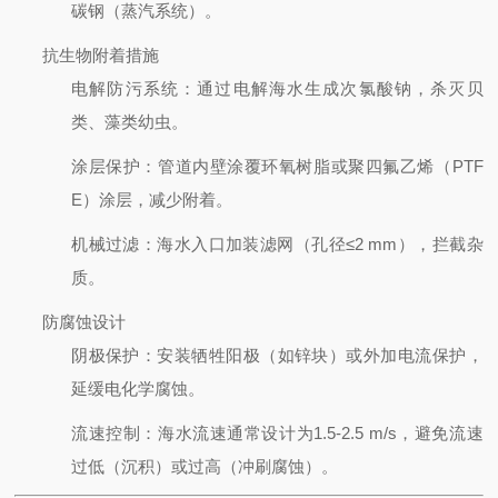
碳钢（蒸汽系统）。
抗生物附着措施
电解防污系统
：通过电解海水生成次氯酸钠，杀灭贝
类、藻类幼虫。
涂层保护
：管道内壁涂覆环氧树脂或聚四氟乙烯（PTF
E）涂层，减少附着。
机械过滤
：海水入口加装滤网（孔径≤2 mm），拦截杂
质。
防腐蚀设计
阴极保护
：安装牺牲阳极（如锌块）或外加电流保护，
延缓电化学腐蚀。
流速控制
：海水流速通常设计为1.5-2.5 m/s，避免流速
过低（沉积）或过高（冲刷腐蚀）。