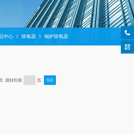
品中心
除氧器
锅炉除氧器
末页 跳转到第
页