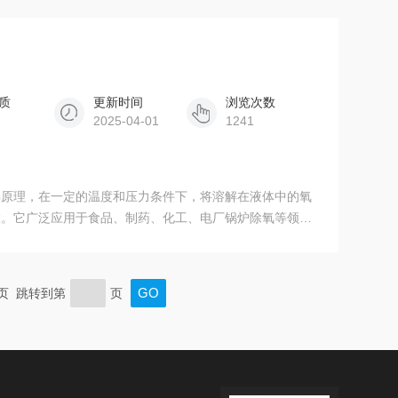
质
更新时间
浏览次数
2025-04-01
1241
解原理，在一定的温度和压力条件下，将溶解在液体中的氧
置。它广泛应用于食品、制药、化工、电厂锅炉除氧等领
的不利影响，提高产品的稳定性和品质。
末页 跳转到第
页