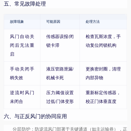
五、常见故障处理
故障现象
可能原因
处理方法
风门自动关
传感器误报/闭
检查瓦斯浓度，手
闭后无法重
锁卡滞
动复位闭锁机构
启
手动关闭手
液压管路泄漏/
更换密封圈，清理
柄失效
机械卡死
内部异物
逆流时风门
压力阈值设置
重新标定传感器，
未闭合
过低/门体变形
校正门体垂直度
六、与正反风门的协同应用
分层防护
：防逆流风门部署于关键通道（如主运输巷），正