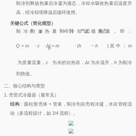
制冷剂释放热量后冷凝为液态，冷却水吸收热量后温度升
高，经冷却塔降温后循环使用。
关键公式（简化模型）
水
p
制冷剂
气态
液态
制冷剂放热量 = 冷却水吸热量，即：
Q
=
m
⋅
c
⋅
Δ
t
=
m
⋅
(
h
−
h
)
其中：
m
p
为质量流量，
c
为水的比热容，
Δ
t
为水温升，
h
为制冷
剂焓值。
二、核心结构与类型
1. 壳管式冷凝器（最常见）
结构
：圆柱形壳体 + 管束，制冷剂在壳程冷凝，水在管程流
动（多流程设计，如 2/4 流程）。