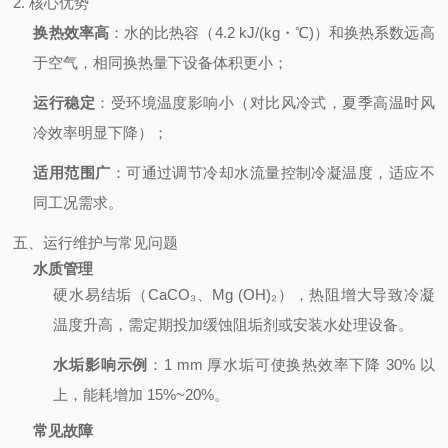
2. 核心优势
换热效率高
：水的比热容（4.2 kJ/(kg・℃)）和换热系数远高
于空气，相同换热量下设备体积更小；
运行稳定
：受环境温度影响小（对比风冷式，夏季高温时风
冷效率明显下降）；
适用范围广
：可通过调节冷却水流量控制冷凝温度，适应不
同工况需求。
五、运行维护与常见问题
水质管理
硬水易结垢（CaCO₃、Mg (OH)₂），热阻增大导致冷凝
温度升高，需定期投加缓蚀阻垢剂或安装水处理设备。
水垢影响示例
：1 mm 厚水垢可使换热效率下降 30% 以
上，能耗增加 15%~20%。
常见故障