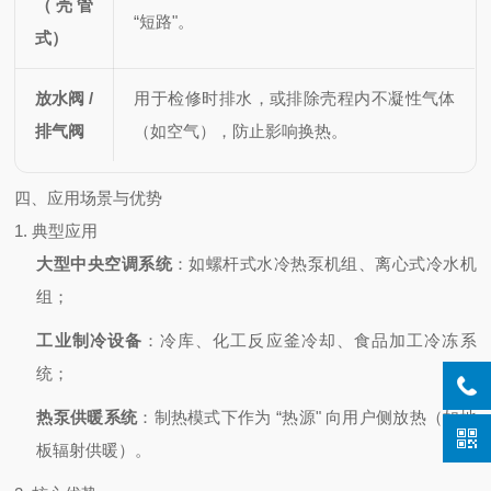
（壳管
“短路"。
式）
放水阀 /
用于检修时排水，或排除壳程内不凝性气体
排气阀
（如空气），防止影响换热。
四、应用场景与优势
1. 典型应用
大型中央空调系统
：如螺杆式水冷热泵机组、离心式冷水机
组；
工业制冷设备
：冷库、化工反应釜冷却、食品加工冷冻系
统；
热泵供暖系统
：制热模式下作为 “热源" 向用户侧放热（如地
板辐射供暖）。