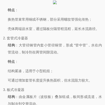
特点
：
换热管束常用铜或不锈钢，部分采用螺纹管强化传热；
壳体两端设水室，通过隔板分隔管程流程，延长水流路径。
2. 套管式冷凝器
结构
：大管径钢管内套小管径铜管，形成 “管中管"，水在内
管流动，制冷剂在两管间隙流动。
特点
：
结构紧凑，适用于小型机组；
可通过增加套管长度提升换热面积，但水流阻力较大。
3. 板式冷凝器
结构
：由金属板片（波纹板）叠加组成，板间形成流道，水
与制冷剂交替流动。