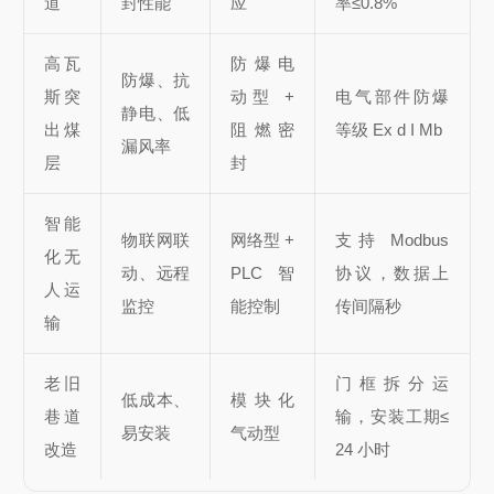
道
封性能
应
率≤0.8%
高瓦
防爆电
防爆、抗
斯突
动型 +
电气部件防爆
静电、低
出煤
阻燃密
等级 Ex d I Mb
漏风率
层
封
智能
物联网联
网络型 +
支持 Modbus
化无
动、远程
PLC 智
协议，数据上
人运
监控
能控制
传间隔秒
输
老旧
门框拆分运
低成本、
模块化
巷道
输，安装工期≤
易安装
气动型
改造
24 小时