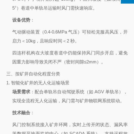
5°）巷道中单轨吊运输时风门需快速响应。
设备优势
：
气动驱动装置（0.4-0.6MPa 气压）可轻松克服高风压，开
启力＜10kg，且响应时间＜2 秒。
四连杆机构在大坡度巷道中仍能保持风门同步开启，避免
因重力影响导致关闭不严（密封间隙≤2mm）。
三、按矿井自动化程度分类
1.
智能化矿井的无人化运输场景
场景需求
：配合单轨吊自动驾驶系统（如 AGV 单轨吊），
实现全流程无人化运输，风门需与矿井物联网系统联动。
技术融合
：
风门控制系统接入矿井环网，实时上传开闭状态、漏风率
等数据至地面监控中心（如 SCADA 系统），支持远程故