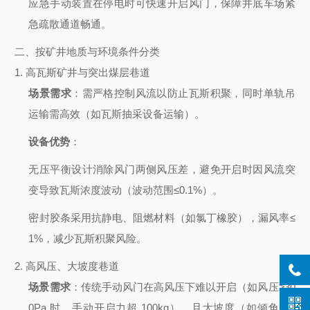
应急手动装置在停电时可快速开启风门，保障井底车场紧
急疏散通道畅通。
二、按矿井地质与环境条件分类
1.
高瓦斯矿井与突出煤层巷道
场景需求
：需严格控制风流以防止瓦斯积聚，同时单轨吊
运输需高效（如瓦斯抽采设备运输）。
设备优势
：
无压平衡设计消除风门两侧风压差，避免开启时因风流突
变导致瓦斯浓度波动（波动范围≤0.1%）。
密封胶条采用抗静电、阻燃材料（如氯丁橡胶），漏风率≤
1%，减少瓦斯积聚风险。
2.
高风压、大坡度巷道
场景需求
：传统手动风门在高风压下难以开启（如风压≥30
0Pa 时，手动开启力超 100kg），且大坡度（如倾角＞1