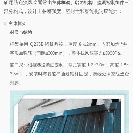
矿用防逆流风窗通常由
主体框架、启闭机构、监测控制组件
三
部分构成，设计上兼顾强度、密封性和智能化响应能力：
1. 主体框架
材质与结构
框架采用 Q235B 钢板焊接，厚度 8~12mm，内部加焊 “井"
字形加强筋（间距≤300mm），整体抗风压能力≥3000Pa。
窗口尺寸根据巷道断面定制（常见宽度 1.2~3.0m，高度 1.5~
3.5m），安装时与巷道壁通过锚杆固定，接缝处填充阻燃密
封胶。