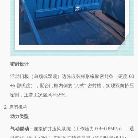
密封设计
活动门板（单扇或双扇）边缘嵌装梯形橡胶密封条（硬度 60
±5 邵氏度），配合门框内侧的 “刀式" 密封槽，实现双向挤压
密封，正常工况漏风率≤5%。
2. 启闭机构
动力类型
气动驱动
：连接矿井压风系统（工作压力 0.4~0.6MPa），通
过气缸（推力≥3kN）实现风门快速启闭（响应时间≤8 秒）。