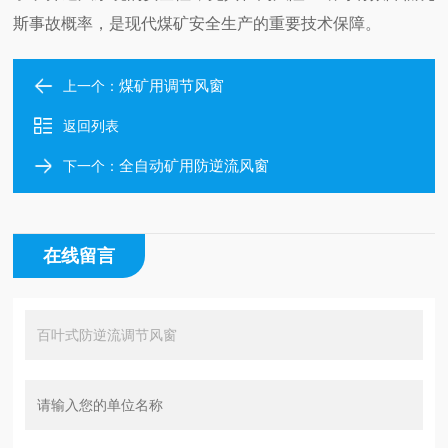
斯事故概率，是现代煤矿安全生产的重要技术保障。
煤矿用调节风窗
上一个：
返回列表
全自动矿用防逆流风窗
下一个：
在线留言