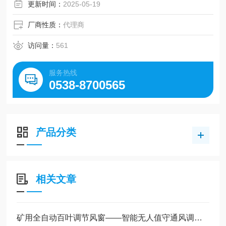
更新时间：
2025-05-19
厂商性质：
代理商
访问量：
561
服务热线
0538-8700565
产品分类
相关文章
矿用全自动百叶调节风窗——智能无人值守通风调控设备