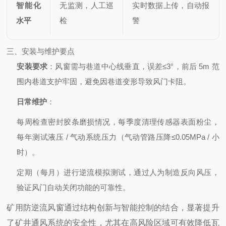
智能化
无监测，人工巡
实时数据上传，自动报
水平
检
警
三、安装与维护要点
安装要求
：风窗需与巷道中心线垂直，误差≤3°，前后 5m 范
围内巷道支护牢固，避免因巷道变形导致风门卡阻。
日常维护
：
每周检查密封胶条磨损情况，每季度清理传感器表面粉尘，
每年测试液压 / 气动系统压力（气动管路压降≤0.05MPa / 小
时）。
定期（每月）进行逆流模拟测试，通过人为制造反向风压，
验证风门自动关闭功能的可靠性。
矿用防逆流风窗通过结构创新与智能控制的结合，显著提升
了矿井通风系统的安全性，尤其在高风险区域可有效降低瓦