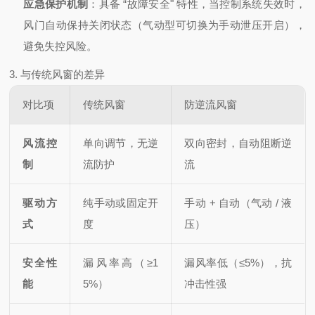
应急保护机制
：具备 “故障安全" 特性，当控制系统失效时，
风门自动保持关闭状态（气动型可切换为手动泄压开启），
避免失控风险。
3. 与传统风窗的差异
对比项
传统风窗
防逆流风窗
风流控
单向调节，无逆
双向密封，自动阻断逆
制
流防护
流
驱动方
纯手动或固定开
手动 + 自动（气动 / 液
式
度
压）
安全性
漏风率高（≥1
漏风率低（≤5%），抗
能
5%）
冲击性强