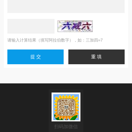
请输入计算结果（填写阿拉伯数字），如：三加四=7
扫码加微信