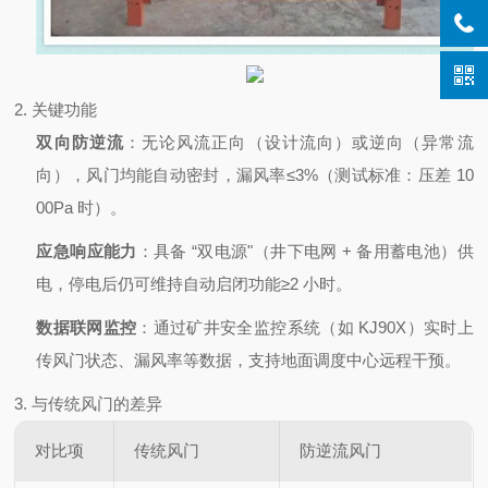
2. 关键功能
双向防逆流
：无论风流正向（设计流向）或逆向（异常流
向），风门均能自动密封，漏风率≤3%（测试标准：压差 10
00Pa 时）。
应急响应能力
：具备 “双电源"（井下电网 + 备用蓄电池）供
电，停电后仍可维持自动启闭功能≥2 小时。
数据联网监控
：通过矿井安全监控系统（如 KJ90X）实时上
传风门状态、漏风率等数据，支持地面调度中心远程干预。
3. 与传统风门的差异
对比项
传统风门
防逆流风门