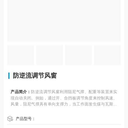
防逆流调节风窗
产品简介：
防逆流调节风窗利用阻尼气撑、配重等装置来实
现自动关闭。例如，通过开、合挡板调节角度来控制风速、
风量，阻尼气撑具有单向支撑力，当工作面发生煤与瓦斯突
出灾变产生冲击波，风流方向改变形成冲击力作用于挡板
时，挡板推动阻尼气撑收缩，使防突风门墙调节风窗自动关
产品型号：
闭，阻止风流逆流。