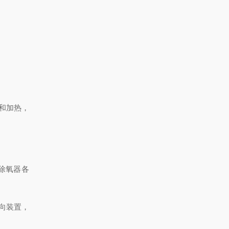
和加热，
除氧器各
向装置，