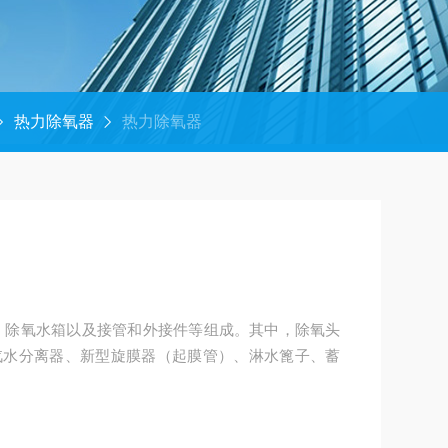
热力除氧器
热力除氧器
、除氧水箱以及接管和外接件等组成。其中，除氧头
汽水分离器、新型旋膜器（起膜管）、淋水篦子、蓄