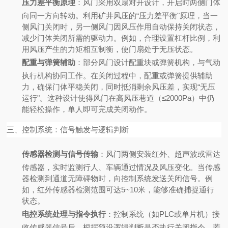
压力差平衡原理
：
风门采用双扇对开设计，开启时两侧门体
向同一方向转动。利用矿井风压的“压力差平衡"原理，当一
侧风门关闭时，另一侧风门因风压作用自动保持关闭状态，
减少门体关闭所需的驱动力。例如，合理设置杠杆比例，利
用风压产生的力矩相互制衡，使门扇处于无压状态。
配重与弹簧辅助
：
部分风门设计配重块或弹簧机构，与气动
执行机构协同工作。在关闭过程中，配重或弹簧提供辅助
力，确保门体平稳关闭，同时抵消剩余风压差，实现“无压
运行"。这种设计使得风门在高风压巷道（≤2000Pa）中仍
能轻松操作，单人即可完成关闭动作。
三、控制系统：信号触发与逻辑判断
传感器检测与信号传输
：
风门两侧安装红外、超声波或雷达
传感器，实时监测行人、车辆通过情况及风压变化。当传感
器检测到通道无障碍物时，向控制系统发送关闭信号。例
如，红外传感器检测范围可达5~10米，能够准确捕捉通行
状态。
电控系统处理与指令执行
：
控制系统（如PLC或单片机）接
收传感器信号后，根据预设逻辑判断是否执行关闭指令。若