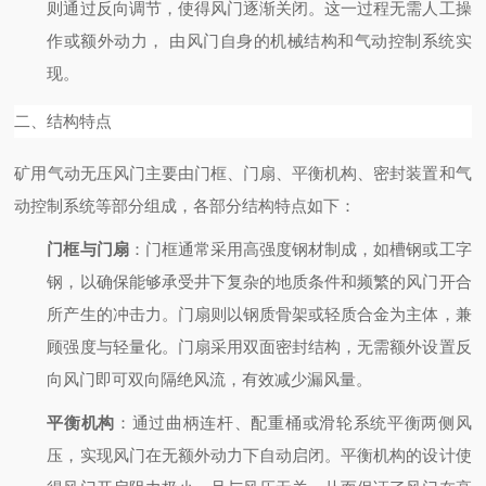
则通过反向调节，使得风门逐渐关闭。这一过程无需人工操
作或额外动力，
由风门自身的机械结构和气动控制系统实
现。
二、结构特点
矿用气动无压风门主要由门框、门扇、平衡机构、密封装置和气
动控制系统等部分组成，各部分结构特点如下：
门框与门扇
：门框通常采用高强度钢材制成，如槽钢或工字
钢，以确保能够承受井下复杂的地质条件和频繁的风门开合
所产生的冲击力。门扇则以钢质骨架或轻质合金为主体，兼
顾强度与轻量化。门扇采用双面密封结构，无需额外设置反
向风门即可双向隔绝风流，有效减少漏风量。
平衡机构
：通过曲柄连杆、配重桶或滑轮系统平衡两侧风
压，实现风门在无额外动力下自动启闭。平衡机构的设计使