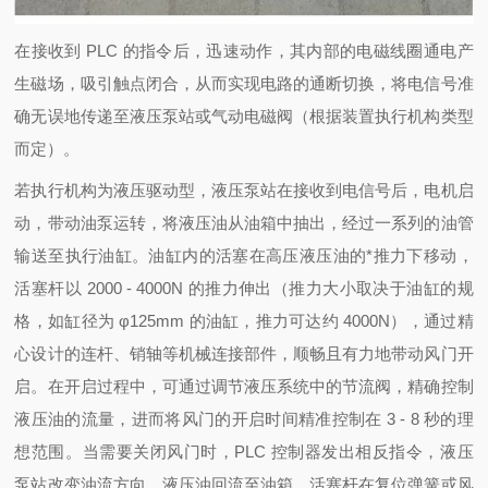
在接收到 PLC 的指令后，迅速动作，其内部的电磁线圈通电产
生磁场，吸引触点闭合，从而实现电路的通断切换，将电信号准
确无误地传递至液压泵站或气动电磁阀（根据装置执行机构类型
而定）。
若执行机构为液压驱动型，液压泵站在接收到电信号后，电机启
动，带动油泵运转，将液压油从油箱中抽出，经过一系列的油管
输送至执行油缸。油缸内的活塞在高压液压油的*推力下移动，
活塞杆以 2000 - 4000N 的推力伸出（推力大小取决于油缸的规
格，如缸径为 φ125mm 的油缸，推力可达约 4000N），通过精
心设计的连杆、销轴等机械连接部件，顺畅且有力地带动风门开
启。在开启过程中，可通过调节液压系统中的节流阀，精确控制
液压油的流量，进而将风门的开启时间精准控制在 3 - 8 秒的理
想范围。当需要关闭风门时，PLC 控制器发出相反指令，液压
泵站改变油流方向，液压油回流至油箱，活塞杆在复位弹簧或风