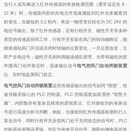
当行人或车辆进入红外传感器的有效检测范围（通常设定在 8 -
12 米）时，传感器内部的光电元件迅速捕捉到红外光束被遮挡
的变化，在极短的 0.2 秒内，将这一物理变化转化为 DC 24V 的
电信号输出。除了红外传感器，还有行程开关、磁性开关等多种
类型的传感器协同工作，行程开关安装在风门的转动轴附近，能
精准感知风门开启或关闭时转轴的位置变化，一旦位置改变，立
即产生电信号；磁性开关则利用磁场感应原理，当带有磁性的部
件随风门动作靠近时，迅速输出信号
电气控风门自动闭锁装置
位、实时地监测风门状态。
电气控风门自动闭锁装置
这些传感器输出的信号如同 “情报"，快
速传输至核心的 PLC 控制器。PLC 控制器犹如装置的 “智慧大
脑"，内部预存有复杂且精准的逻辑算法。它对接收到的各路信
号进行高速分析与判断，例如，当接收到红外传感器检测到行人
靠近信号，同时行程开关反馈风门处于关闭状态的信号时，PLC
控制器依据预设逻辑，判定为有效开启信号，随即向继电器组发