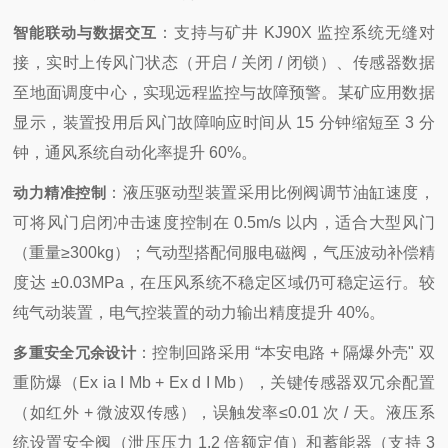
智能联动与数据交互
：支持与矿井 KJ90X 监控系统无缝对
接，实时上传风门状态（开启 / 关闭 / 闭锁）、传感器数据
至地面调度中心，实现远程监控与故障预警。某矿应用数据
显示，装置投用后风门故障响应时间从 15 分钟缩短至 3 分
钟，通风系统自动化率提升 60%。
动力精准控制
：液压驱动型装置采用比例阀调节油缸速度，
可将风门启闭冲击速度控制在 0.5m/s 以内，适合大型风门
（重量≥300kg）；气动型搭配伺服电磁阀，气压波动补偿精
度达 ±0.03MPa，在压风系统不稳定区域仍可稳定运行。较
纯气动装置，电气控装置的动力输出精度提升 40%。
多重安全冗余设计
：控制回路采用 “本安电路 + 隔爆外壳" 双
重防爆（Ex ia I Mb + Ex d I Mb），关键传感器双冗余配置
（如红外 + 微波双传感），误触发率≤0.01 次 / 天。液压系
统设置安全阀（泄压压力 1.2 倍额定值）和蓄能器（支持 3