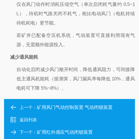
仅在风门动作时消耗压缩空气（单次启闭耗气量约 0.5~1
L），待机时气路关闭不耗气，相比电动风门（电机持续
待机耗电）更节能。
若矿井已配备空压机系统，气动装置可直接利用现有气
源，无需额外能源投入。
减少通风能耗
自动化启闭减少风门敞开时间，降低通风阻力，可间接降
低主通风机能耗（据测算，风门漏风率每降低 10%，通风
电耗可下降 5%~8%）。
矿用风门气动控制装置 气动闭锁装置
上一个：
返回列表
矿用红外感应气动闭锁装置
下一个：