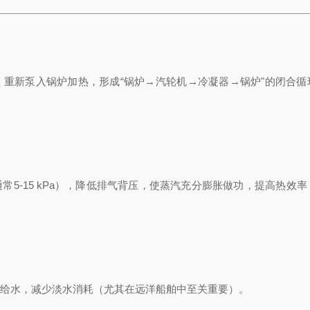
重新泵入锅炉加热，形成“锅炉→汽轮机→冷凝器→锅炉"的闭合循
5-15 kPa），降低排气背压，使蒸汽充分膨胀做功，提高热效率
给水，减少淡水消耗（尤其在远洋船舶中至关重要）。