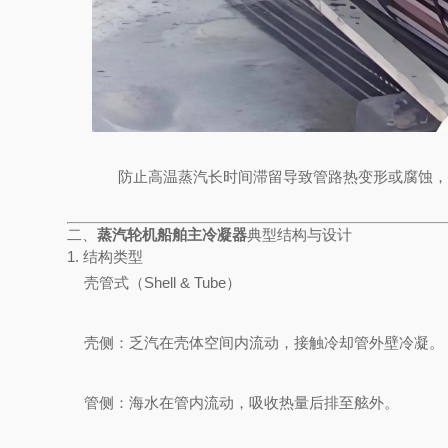
防止高温蒸汽长时间滞留导致管路热变形或腐蚀，
二、
蒸汽轮机船舶主冷凝器
典型结构与设计
1. 结构类型
壳管式（Shell & Tube）
壳侧：乏汽在壳体空间内流动，接触冷却管外壁冷凝。
管侧：海水在管内流动，吸收热量后排至舷外。