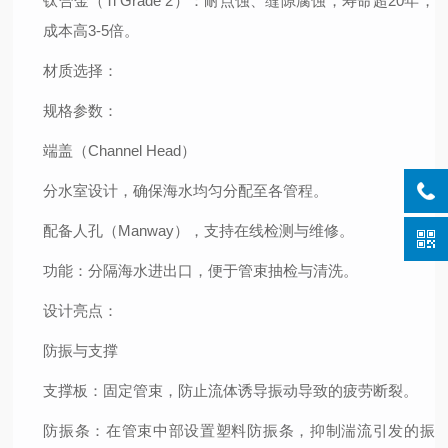
钛合金（Ti Grade 2）
：耐点蚀、缝隙腐蚀，寿命超20年，
成本高3-5倍。
材质选择
：
规格参数
：
端盖（Channel Head）
分水室设计，确保海水均匀分配至各管程。
配备人孔（Manway），支持在线检测与维修。
功能
：分隔海水进出口，便于管束抽检与清洗。
设计亮点
：
防振与支撑
支撑板
：固定管束，防止流体诱导振动导致的疲劳断裂。
防振条
：在管束中部设置塑料防振条，抑制湍流引发的振