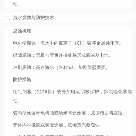
动。
二、海水腐蚀与防护技术
腐蚀机理
电化学腐蚀
：海水中的氯离子（Cl⁻）破坏金属钝化膜。
缝隙腐蚀
：管板与管束连接处易形成氧浓差电池。
冲刷腐蚀
：高速海水（2-3 m/s）加剧管壁磨损。
防护措施
牺牲阳极（铝/锌块）或外加电流阴极保护，抑制电化学腐
蚀。
管内壁涂覆环氧树脂或纳米陶瓷涂层，减少结垢与腐蚀。
壳体内衬橡胶或聚脲涂层，抵御蒸汽侧腐蚀。