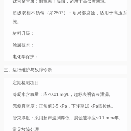
钛合金管束：耐氯离子腐蚀，适用于高盐度海域。
超级双相不锈钢（如2507）：耐局部腐蚀，适用于高压系
统。
材料升级
：
涂层技术
：
电化学保护
：
三、运行维护与故障诊断
定期检测项目
冷凝水含氧量
：应<0.01 mg/L，超标表明管束泄漏。
壳侧真空度
：正常值3-5 kPa，下降至10 kPa需检修。
管束厚度
：采用超声波测厚仪，腐蚀速率应<0.1 mm/年。
常见故障处理