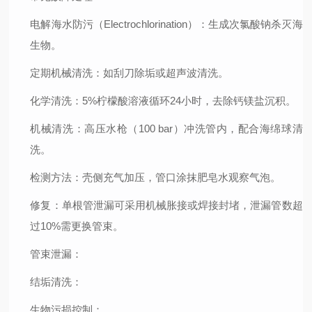
电解海水防污（Electrochlorination）：生成次氯酸钠杀灭海
生物。
定期机械清洗：如刮刀除垢或超声波清洗。
化学清洗：5%柠檬酸溶液循环24小时，去除钙镁盐沉积。
机械清洗：高压水枪（100 bar）冲洗管内，配合海绵球清
洗。
检测方法：壳侧充气加压，管口涂抹肥皂水观察气泡。
修复：单根管泄漏可采用机械胀接或焊接封堵，泄漏管数超
过10%需更换管束。
管束泄漏
：
结垢清洗
：
生物污损控制
：