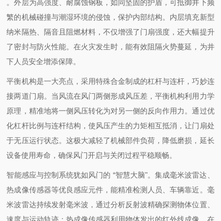
。外层为高强度、耐腐蚀钢板，如同坚固的护盾，可抵御井下频
繁的机械碰撞与潮湿环境的侵蚀，保护内部结构。内层填充新型
纳米隔热、隔音且阻燃材料，不仅增强了门扇强度，还大幅提升
了密封与防火性能。在火灾发生时，能有效阻隔火势蔓延，为井
下人员安全增添保障。
平衡机构是一大亮点，采用特殊合金制成的杠杆与连杆，巧妙连
接两道门扇。当风流在风门两侧形成风压差，平衡机构利用力学
原理，精准地将一侧风压转化为对另一侧的反向作用力。通过优
化杠杆比例与连杆结构，使风压产生的力矩相互抵消，让门扇处
于无压运行状态。这极大减轻了机械部件负荷，降低磨损，延长
设备使用寿命，确保风门开启与关闭过程平稳顺畅。
智能感应与控制系统犹如风门的 “智慧大脑"。集成毫米波雷达、
热成像传感器等优良感应元件，能精准检测人员、车辆靠近。毫
米波雷达持续发射毫米波，通过分析反射波精确探测物体位置、
速度与运动轨迹；热成像传感器利用物体发出的红外线成像，在