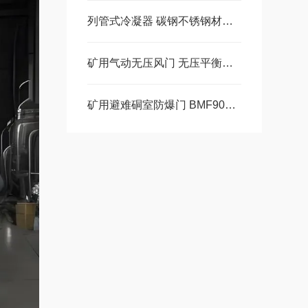
列管式冷凝器 碳钢不锈钢材质优缺点介绍
矿用气动无压风门 无压平衡的全流程协同
矿用避难硐室防爆门 BMF900*1800结构揭秘