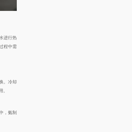
水进行热
过程中需
换。冷却
用。
中，氨制