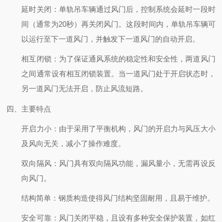
延时关闭
：单轨吊车辆通过风门后，控制系统会延时一段时
间（通常为20秒）再关闭风门。这段时间内，单轨吊车辆可
以运行至下一道风门，并触发下一道风门的自动开启。
相互闭锁
：为了保证通风系统的稳定性和安全性，两道风门
之间通常设有相互闭锁装置。当一道风门处于开启状态时，
另一道风门无法开启，防止风流短路。
四、主要特点
开启力小
：由于采用了平衡机构，风门的开启力与风压大小
及风向无关，减小了操作难度。
双向隔风
：风门具有双向隔风功能，漏风量小，无需再设反
向风门。
结构简单
：钢质构造使得风门结构坚固耐用，且易于维护。
安全可靠
：风门关闭平稳，且设有多种安全保护装置，如红