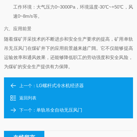
工作环境
：大气压力0~3000Pa，环境温度-30℃~+50℃，风
速0~8m/s等。
六、应用前景
随着煤矿开采技术的不断进步和安全生产要求的提高，矿用单轨
吊无压风门在煤矿井下的应用前景越来越广阔。它不仅能够提高
运输效率和通风效果，还能够降低职工的劳动强度和安全风险，
为煤矿的安全生产提供有力保障。
LG螺杆式冷水机经济器
上一个：
返回列表
单轨吊全自动无压风门
下一个：