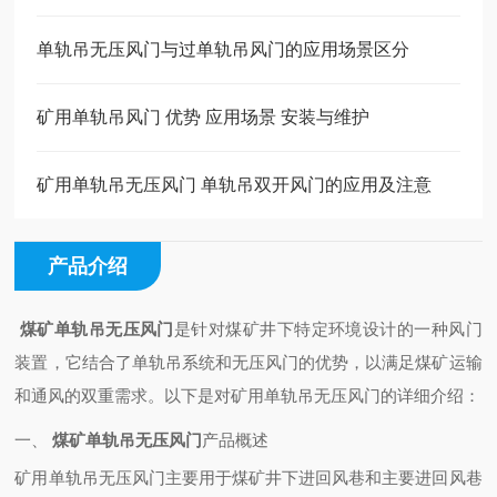
单轨吊无压风门与过单轨吊风门的应用场景区分
矿用单轨吊风门 优势 应用场景 安装与维护
矿用单轨吊无压风门 单轨吊双开风门的应用及注意
产品介绍
煤矿单轨吊无压风门
是针对煤矿井下特定环境设计的一种风门
装置，它结合了单轨吊系统和无压风门的优势，以满足煤矿运输
和通风的双重需求。以下是对矿用单轨吊无压风门的详细介绍：
一、
煤矿单轨吊无压风门
产品概述
矿用单轨吊无压风门主要用于煤矿井下进回风巷和主要进回风巷