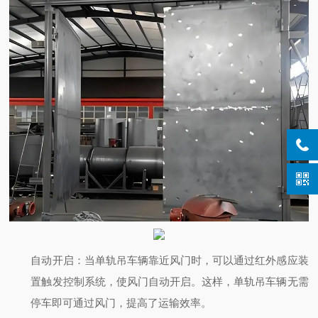
自动开启
：当单轨吊车辆靠近风门时，可以通过红外感应装
置触发控制系统，使风门自动开启。这样，单轨吊车辆无需
停车即可通过风门，提高了运输效率。