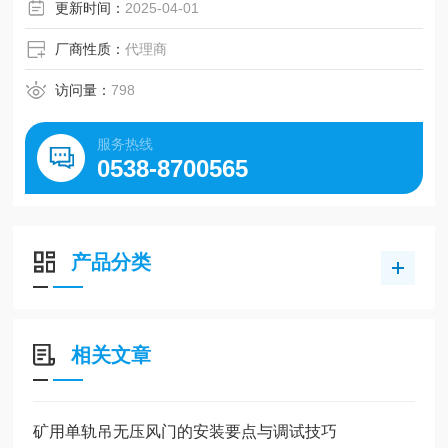
更新时间：
2025-04-01
厂商性质：
代理商
访问量：
798
服务热线
0538-8700565
产品分类
相关文章
矿用单轨吊无压风门的安装要点与调试技巧