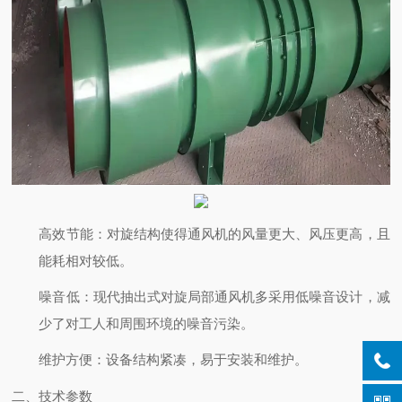
高效节能
：对旋结构使得通风机的风量更大、风压更高，且
能耗相对较低。
噪音低
：现代抽出式对旋局部通风机多采用低噪音设计，减
少了对工人和周围环境的噪音污染。
维护方便
：设备结构紧凑，易于安装和维护。
二、技术参数