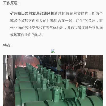
工作原理
：
矿用抽出式对旋局部通风机
通过其独 的对旋结构，即两个
或多个旋转方向相反的叶轮组合在一起，产生*的负压，将
作业面的污浊空气和有害气体抽出，并通过管道排放到地面
或远离作业面的地方。
特点
：