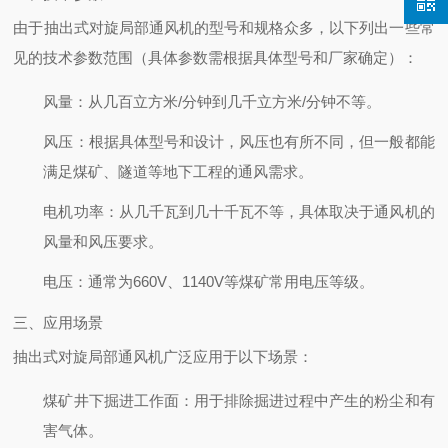
由于抽出式对旋局部通风机的型号和规格众多，以下列出一些常
见的技术参数范围（具体参数需根据具体型号和厂家确定）：
风量
：从几百立方米/分钟到几千立方米/分钟不等。
风压
：根据具体型号和设计，风压也有所不同，但一般都能
满足煤矿、隧道等地下工程的通风需求。
电机功率
：从几千瓦到几十千瓦不等，具体取决于通风机的
风量和风压要求。
电压
：通常为660V、1140V等煤矿常用电压等级。
三、应用场景
抽出式对旋局部通风机广泛应用于以下场景：
煤矿井下掘进工作面：用于排除掘进过程中产生的粉尘和有
害气体。