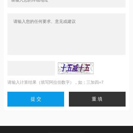
请输入计算结果（填写阿拉伯数字），如：三加四=7