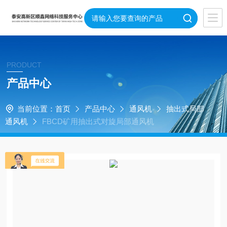
PRODUCT
产品中心
当前位置：
首页
产品中心
通风机
抽出式局部
通风机
FBCD矿用抽出式对旋局部通风机