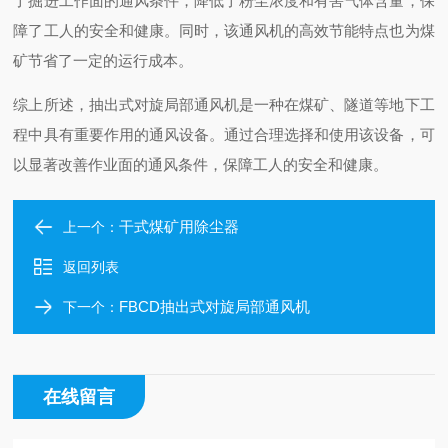
了掘进工作面的通风条件，降低了粉尘浓度和有害气体含量，保
障了工人的安全和健康。同时，该通风机的高效节能特点也为煤
矿节省了一定的运行成本。
综上所述，抽出式对旋局部通风机是一种在煤矿、隧道等地下工
程中具有重要作用的通风设备。通过合理选择和使用该设备，可
以显著改善作业面的通风条件，保障工人的安全和健康。
干式煤矿用除尘器
上一个：
返回列表
FBCD抽出式对旋局部通风机
下一个：
在线留言