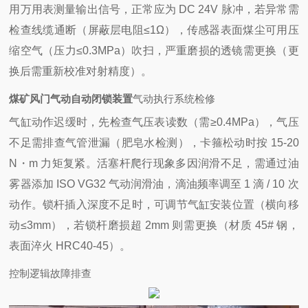
用万用表测量输出信号，正常应为 DC 24V 脉冲，若异常需
检查线缆通断（屏蔽层电阻≤1Ω），传感器表面煤尘可用压
缩空气（压力≤0.3MPa）吹扫，严重磨损的透镜需更换（更
换后需重新校准对射精度）。
煤矿风门气动自动闭锁装置
气动执行系统检修
气缸动作迟缓时，先检查气压表读数（需≥0.4MPa），气压
不足需排查气管泄漏（肥皂水检测），卡箍松动时按 15-20
N・m 力矩复紧。活塞杆爬行现象多因润滑不足，需通过油
雾器添加 ISO VG32 气动润滑油，滴油频率调至 1 滴 / 10 次
动作。锁杆插入深度不足时，可调节气缸安装位置（横向移
动≤3mm），若锁杆磨损超 2mm 则需更换（材质 45# 钢，
表面淬火 HRC40-45）。
控制逻辑故障排查