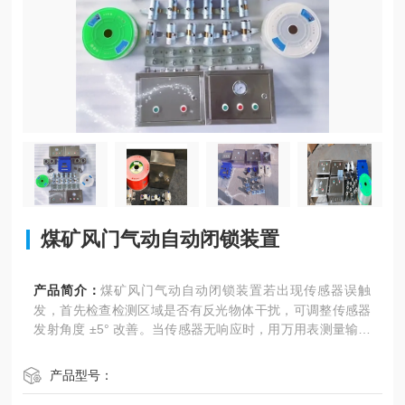
煤矿风门气动自动闭锁装置
产品简介：
煤矿风门气动自动闭锁装置若出现传感器误触
发，首先检查检测区域是否有反光物体干扰，可调整传感器
发射角度 ±5° 改善。当传感器无响应时，用万用表测量输出
信号，正常应为 DC 24V 脉冲，若异常需检查线缆通断（屏
蔽层电阻≤1Ω），传感器表面煤尘可用压缩空气（压力≤0.3
产品型号：
MPa）吹扫，严重磨损的透镜需更换（更换后需重新校准对