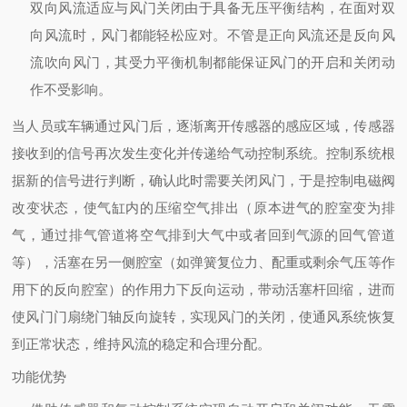
双向风流适应与风门关闭
由于具备无压平衡结构，在面对双
向风流时，风门都能轻松应对。不管是正向风流还是反向风
流吹向风门，其受力平衡机制都能保证风门的开启和关闭动
作不受影响。
当人员或车辆通过风门后，逐渐离开传感器的感应区域，传感器
接收到的信号再次发生变化并传递给气动控制系统。控制系统根
据新的信号进行判断，确认此时需要关闭风门，于是控制电磁阀
改变状态，使气缸内的压缩空气排出（原本进气的腔室变为排
气，通过排气管道将空气排到大气中或者回到气源的回气管道
等），活塞在另一侧腔室（如弹簧复位力、配重或剩余气压等作
用下的反向腔室）的作用力下反向运动，带动活塞杆回缩，进而
使风门门扇绕门轴反向旋转，实现风门的关闭，使通风系统恢复
到正常状态，维持风流的稳定和合理分配。
功能优势