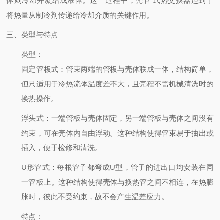
体则冷却并凝结成液体。这一过程中，壳管 式热交换器起到了
将热量从制冷剂传递给冷却介质的关键作用。
三、类型与特点
类型
：
固定管板式
：管束两端的管板与壳体联成一体，结构简单，
但只适用于冷热流体温度差不大，且壳程不需机械清洗时的
换热操作。
浮头式
：一端管板与壳体固定，另一端管板与壳体之间没有
约束，可在壳体内自由浮动。这种结构使得管束易于抽出或
插入，便于检修和清洗。
U形管式
：每根管子都弯成U型，管子的进出口均安装在同
一管板上。这种结构使得壳体与换热管之间不相连，在热膨
胀时，彼此不受约束，故不会产生温差应力。
特点
：