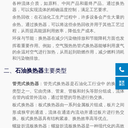
各种流体介质，如原料、中间产品和最终产品。通过换热
器，可以实现流体的精确温度控制，满足工艺要求。
余热回收
：在石油化工生产过程中，许多设备会产生大量的
余热。通过换热器，可以将这些余热回收并用于其他工艺过
程，从而提高能源利用效率，降低生产成本。
环保与节能
：换热器在减少污染物排放和节能降耗方面也发
挥着重要作用。例如，空气预热热管式换热器能够利用废气
的余温对空气进行加热，从而起到助燃作用，减少燃料消耗
和污染物排放。
二、
石油换热器
主要类型
管壳式换热器
：管壳式换热器是石油化工行业中
的换热器
类型之一。它由壳体、管束、管板和封头等部分组成，流体
在管内或管外流动，通过管壁的导热进行热交换。
板式换热器
：板式换热器由一系列金属板片组成，板片之间
形成狭窄的通道，流体在通道内流动并通过板片进行热交
换。板式换热器具有结构紧凑、换热效率高等优点。
螺旋折流板换热器
：螺旋折流板换热器是一种现代化的高效