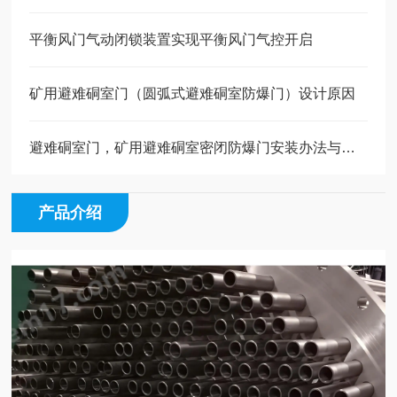
平衡风门气动闭锁装置实现平衡风门气控开启
矿用避难硐室门（圆弧式避难硐室防爆门）设计原因
避难硐室门，矿用避难硐室密闭防爆门安装办法与注意事项
产品介绍