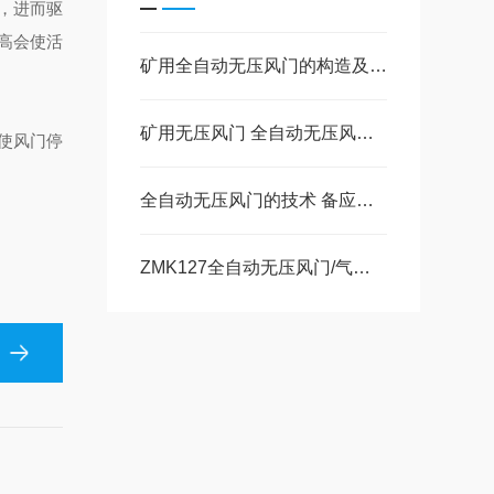
，进而驱
高会使活
矿用全自动无压风门的构造及开闭形式
矿用无压风门 全自动无压风门在井下扮演什么角色
使风门停
全自动无压风门的技术 备应急解锁功能
ZMK127全自动无压风门/气动全自动行车风门