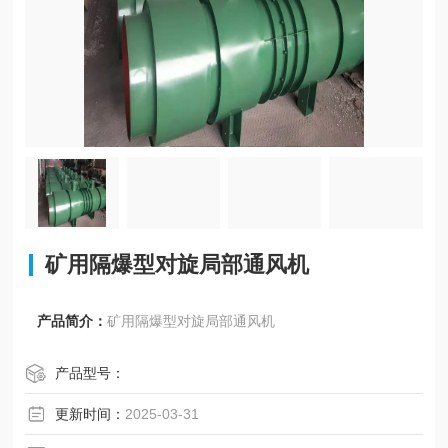
矿用隔爆型对旋局部通风机
产品简介：
矿用隔爆型对旋局部通风机
产品型号：
更新时间：
2025-03-31