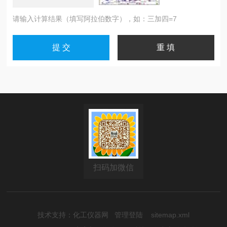
请输入计算结果（填写阿拉伯数字），如：三加四=7
扫码加微信
技术支持：
化工仪器网
管理登陆
sitemap.xml