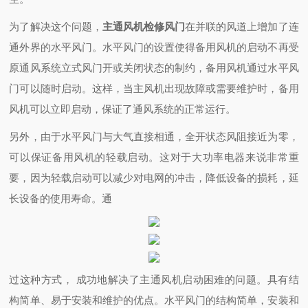
为了解决这个问题，
主通风机检修风门
在并联的风道上增加了连
通外界的水平风门。水平风门的设置使得备用风机的启动不再受
原通风系统立式风门开或关闭状态的制约，备用风机通过水平风
门可以随时启动。这样，当主风机出现故障或需要维护时，备用
风机可以立即启动，保证了通风系统的正常运行。
另外，由于水平风门与大气直接相通，全开状态风阻接近为零，
可以保证备用风机的轻载启动。这对于大功率电器来说非常重
要，因为轻载启动可以减少对电网的冲击，降低设备的损耗，延
长设备的使用寿命。通
过这种方式， 成功地解决了主通风机启动困难的问题。
具有结
构简单、易于安装和维护的优点。水平风门的结构简单，安装和