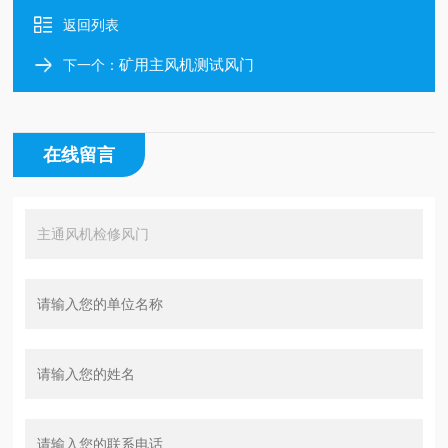
返回列表
矿用主风机测试风门
下一个：
在线留言