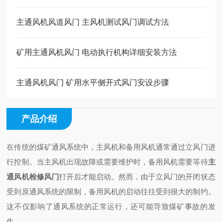
主通风机风道风门 主风机测试风门调试方法
矿用主通风机风门 电动执行机构详细安装方法
主通风机风门 矿用水平侧开式风门安设步骤
产品介绍
在传统的煤矿通风系统中，主风机和备用风机通常通过立风门进
行控制。当主风机出现故障或需要维护时，备用风机需要等待
主
通风机检修风门
打开后才能启动。然而，由于立风门的开闭状态
受到原通风系统的限制，备用风机的启动往往受到很大的制约。
这不仅影响了通风系统的正常运行，还可能导致煤矿事故的发
生。