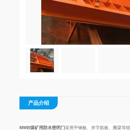
产品介绍
MMB煤矿用防水密闭门
采用平钢板、井字筋板、圈梁等组