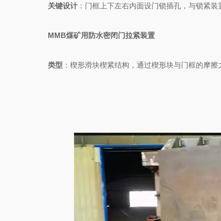
关键设计
：门框上下左右内面设门锁插孔，与锁紧装
MMB煤矿用防水密闭门
拉紧装置
类型
：楔形滑块楔紧结构，通过楔形块与门框的摩擦