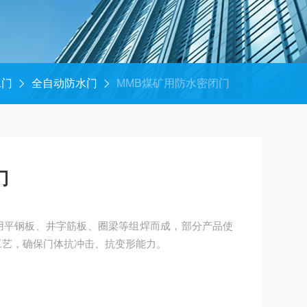
水门
全自动防水门
MMB煤矿用防水密闭门
门
用平钢板、井字筋板、圈梁等组焊而成，部分产品使
接工艺，确保门体抗冲击、抗变形能力。