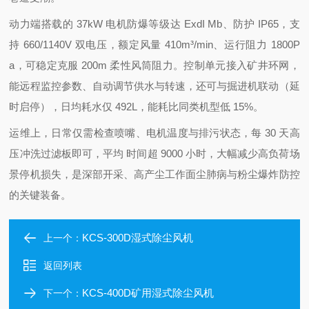
动力端搭载的 37kW 电机防爆等级达 ExdI Mb、防护 IP65，支
持 660/1140V 双电压，额定风量 410m³/min、运行阻力 1800P
a，可稳定克服 200m 柔性风筒阻力。控制单元接入矿井环网，
能远程监控参数、自动调节供水与转速，还可与掘进机联动（延
时启停），日均耗水仅 492L，能耗比同类机型低 15%。
运维上，日常仅需检查喷嘴、电机温度与排污状态，每 30 天高
压冲洗过滤板即可，平均
时间超 9000 小时，大幅减少高负荷场
景停机损失，是深部开采、高产尘工作面尘肺病与粉尘爆炸防控
的关键装备。
KCS-300D湿式除尘风机
上一个：
返回列表
KCS-400D矿用湿式除尘风机
下一个：