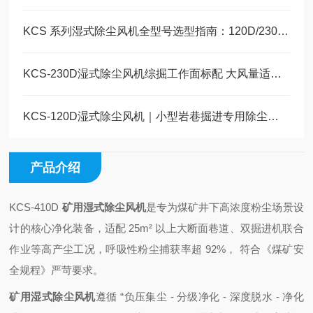
KCS 系列湿式除尘风机全型号选型指南：120D/230D/410D 工况适配对照表
KCS-230D湿式除尘风机综掘工作面标配 大风量适配综掘高效降尘
KCS-120D湿式除尘风机｜小型岩巷掘进专用除尘设备， 低耗适配窄巷道
产品介绍
KCS-410D
矿用湿式除尘风机
是专为煤矿井下高浓度粉尘场景设
计的核心净化装备，适配 25m² 以上大断面巷道、双掘进机联合
作业等高产尘工况，呼吸性粉尘捕获率超 92%，
符合《煤矿安
全规程》严苛要求。
矿用湿式除尘风机
遵循 “负压集尘 - 分级净化 - 深度脱水 - 净化