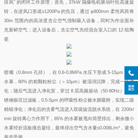
排风" 的闭环工作原理：首先，37kW 隔爆电机驱动叶轮高速旋
转，在进风口形成≥1200Pa 的负压，通过 φ800mm 柔性风筒将
30m 范围内的高浓度含尘空气强制吸入设备，同时为作业面补
充新鲜空气；进入设备后，含尘空气先经混合室入口的 12 组陶
瓷
喷嘴（0.8mm 孔径），在 0.6-0.8MPa 水压下形成 5-15μm 雾化
水幕，80% 的粗颗粒粉尘（＞10μm）被湿润沉降，完成一级净
化；随后气流进入净化室，穿过 8 层高频振动（50-80Hz）的不
锈钢振弦过滤板，0.5-5μm 的呼吸性粉尘被水膜吸附，实现二级
精细净化；净化后的含雾气流进入双级旋流脱水系统，在 2200r/
min 旋转离心力作用下，85% 的水雾被甩向筒壁排出，剩余微小
水雾经折流板撞击凝结，最终排出空气含水量≤0.008L/m³，避免
巷道受潮。