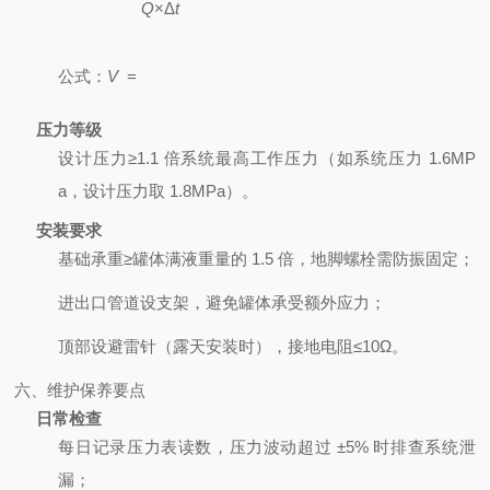
Q
×
Δ
t
公式：
V
=
压力等级
设计压力≥1.1 倍系统最高工作压力（如系统压力 1.6MP
a，设计压力取 1.8MPa）。
安装要求
基础承重≥罐体满液重量的 1.5 倍，地脚螺栓需防振固定；
进出口管道设支架，避免罐体承受额外应力；
顶部设避雷针（露天安装时），接地电阻≤10Ω。
六、维护保养要点
日常检查
每日记录压力表读数，压力波动超过 ±5% 时排查系统泄
漏；