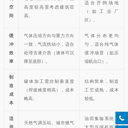
适合开阔场地
空
高度较高需考虑建筑层
（如工业厂
间
高。
区）。
缓
气体压缩方向与重力方向
气体分布更均
冲
一致，气流扰动小，适合
匀，适合纯气体
效
处理含液介质（液体可沉
缓冲场景（如压
率
降至底部）。
缩机出口）。
制
罐体加工需控制垂直度
结构简单，制造
造
（焊接难度稍高），成本
工艺成熟，成本
成
略高。
较低。
本
适
油田集输系统、
天然气调压站、城市燃气
用
大型压缩机组缓