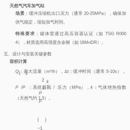
天然气汽车加气站
场景
：缓冲压缩机出口压力（通常 20-25MPa），确保加
供气稳定，缩短加气时间。
特殊要求
：罐体需通过高压容器认证（如 TSG R000
4），材质选用高强度合金钢（如 16MnDR）。
五、设计与安装关键参数
容积计算
Q
：最大流量（m³/h），
Δ
t
：缓冲时间（通常 5-10s），
1
2
2
k
1
P
/
P
：系统最高 /
压力（MPa），
k
：气体绝热指数
1
P
（天然气约 1.3）。
P
(
)
−
1