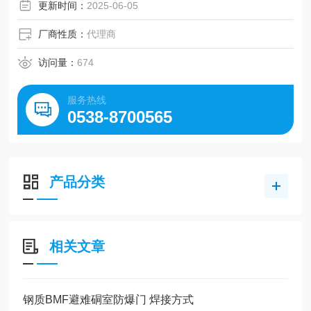
隔膜式 / 气囊式：内置隔离元件（适用于需介质与气体分离
更新时间：
2025-06-05
的场景）。
厂商性质：
代理商
活塞式：通过活塞运动实现压力平衡（高压大流量系统常
用）。
访问量：
674
服务热线
0538-8700565
产品分类
相关文章
钢质BMF避难硐室防爆门 焊接方式