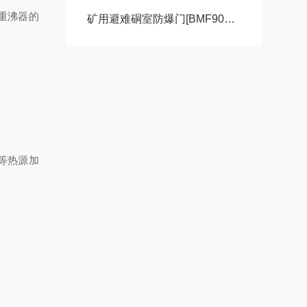
与重沸器的
矿用避难硐室防爆门[BMF900*1800]
等热源加