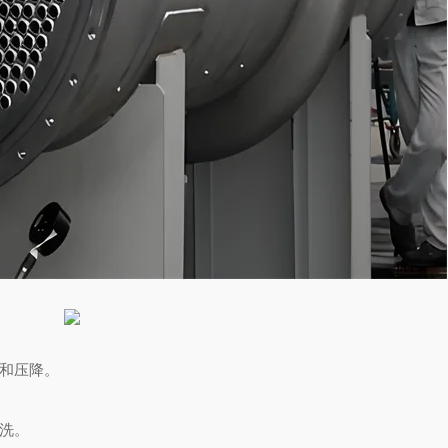
和压降。
洗。