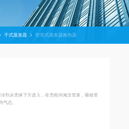
干式蒸发器
管壳式蒸发器换热器
制冷剂从壳体下方进入，在壳程内淹没管束，吸收管
为气态。