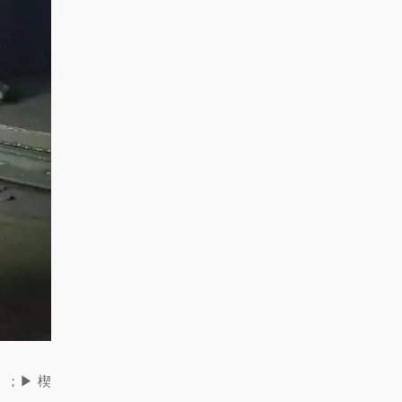
）；
▶ 楔