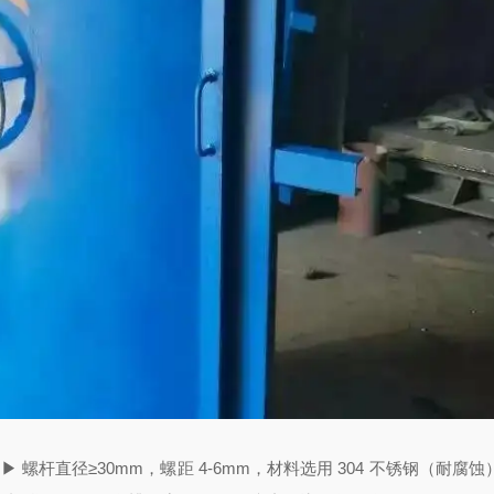
：
▶ 螺杆直径≥30mm，螺距 4-6mm，材料选用 304 不锈钢（耐腐蚀