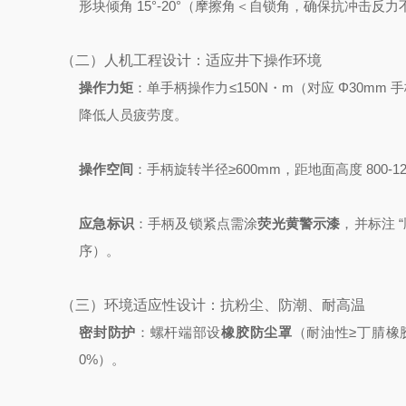
形块倾角 15°-20°（摩擦角＜自锁角，确保抗冲击反
（二）人机工程设计：适应井下操作环境
操作力矩
：
单手柄操作力≤150N・m（对应 Φ30mm 
降低人员疲劳度。
操作空间
：
手柄旋转半径≥600mm，距地面高度 800-
应急标识
：
手柄及锁紧点需涂
荧光黄警示漆
，并标注 “
序）。
（三）环境适应性设计：抗粉尘、防潮、耐高温
密封防护
：
螺杆端部设
橡胶防尘罩
（耐油性≥丁腈橡胶
0%）。