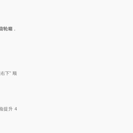
齿轮箱
，
右下" 顺
险提升 4