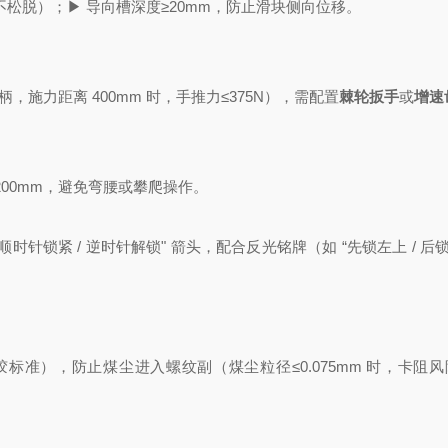
力不松脱）；
▶ 导向槽深度≥20mm，防止滑块侧向位移。
手柄，施力距离 400mm 时，手推力≤375N），需配置
棘轮扳手
或
增速
1200mm，避免弯腰或攀爬操作。
顺时针锁紧 / 逆时针解锁" 箭头，配合反光铭牌（如 “先锁左上 / 后锁
标准），防止煤尘进入螺纹副（煤尘粒径≤0.075mm 时，卡阻风