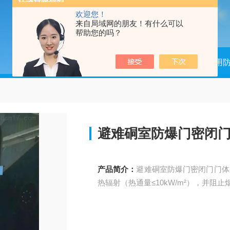
欢迎您！
来自局域网的朋友！有什么可以
帮助您的吗？
当前位置：
首页
产品中心
煤矿用
避难硐室防爆门密闭
产品简介：
避难硐室防爆门密闭门门体
热辐射（热通量≤10kW/m²），并