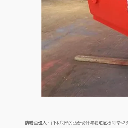
防粉尘侵入
：门体底部的凸台设计与巷道底板间隙≤2 