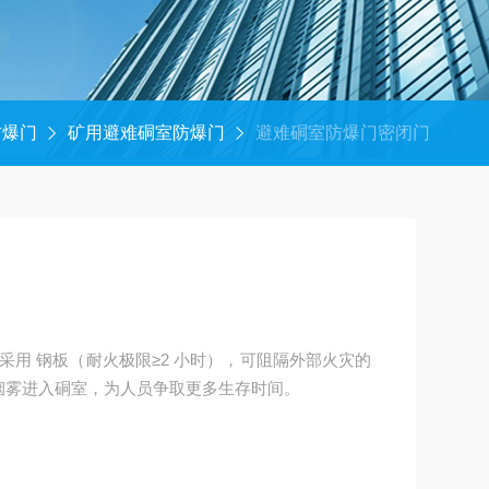
防爆门
矿用避难硐室防爆门
避难硐室防爆门密闭门
门
采用 钢板（耐火极限≥2 小时），可阻隔外部火灾的
阻止烟雾进入硐室，为人员争取更多生存时间。