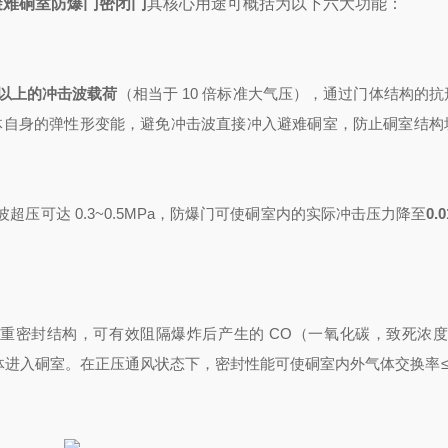
避难硐室防爆门密闭门
其核心用途可概括为以下六大功能：
Pa 以上的冲击波载荷
（相当于 10 倍标准大气压），通过门体结构的
体自身的弹性形变能，避免冲击波直接冲入避难硐室，防止硐室结构
超压可达 0.3~0.5MPa，防爆门可使硐室内的实际冲击压力降至
0.
重密封结构，可有效阻隔爆炸后产生的 CO（一氧化碳，致死浓度≥1
体进入硐室。在正压通风状态下，密封性能可使硐室内外气体交换率≤0.