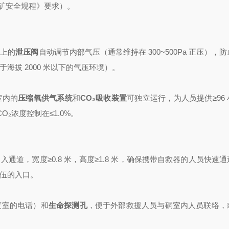
煤矿安全规程》要求）。
体上的
泄压阀
自动调节内部气压（通常维持在 300~500Pa 正压），
拔 2000 米以下的气压环境）。
室内的
压缩氧供气系统
和
CO₂吸收装置
可独立运行，为人员提供≥96
CO₂浓度控制在≤1.0%。
通道，宽度≥0.8 米，高度≥1.8 米，确保携带自救器的人员快速
伍的入口。
度室的电话）和
生命探测孔
，便于外部救援人员与硐室内人员联络，