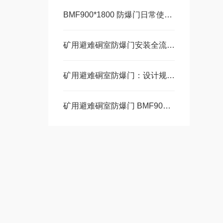
BMF900*1800 防爆门日常使用规范和维护
矿用避难硐室防爆门安装全流程指南
矿用避难硐室防爆门：设计规范与标准的深度解读
矿用避难硐室防爆门 BMF900*1800结构揭秘