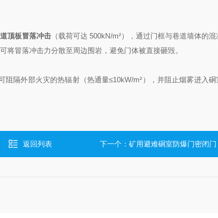
道顶板冒落冲击
（载荷可达 500kN/m²），通过门框与巷道墙体的
+），可将冒落冲击力分散至周边围岩，避免门体被直接砸毁。
，可阻隔外部火灾的热辐射（热通量≤10kW/m²），并阻止烟雾进入
返回列表
下一个：
矿用避难硐室防爆门密闭门