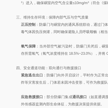
³）进入，确保硐室内空气含尘量≤10mg/m³（符合《
三、维持生存环境：保障内部气压与空气质量
正压控制
：防爆门与硐室内的通风系统联动，通过门
毒气体因负压倒灌，同时确保避险人员呼吸顺畅（相当于海
氧气保障
：当外部空气被污染时，防爆门关闭后，硐
存所需氧气（氧气浓度维持在 18.5%~23.0%），并将 
四、安全通道功能：双向通行与救援接口
紧急逃生出口
：防爆门向外开启设计，平时作为正常出入
炸等灾害发生后，门体若未因冲击变形，可作为救援队
应急救援接口
：部分防爆门集成
通讯接口
（如直通调
外传感器监测内部生命体征，为救援决策提供依据。