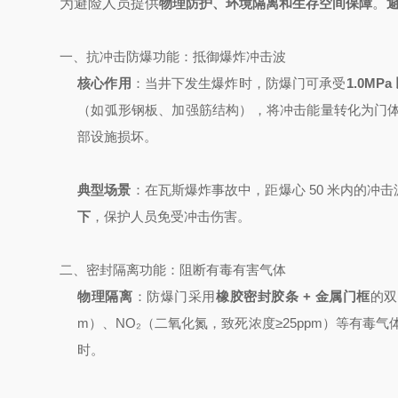
为避险人员提供
物理防护、环境隔离和生存空间保障
。
一、抗冲击防爆功能：抵御爆炸冲击波
核心作用
：当井下发生爆炸时，防爆门可承受
1.0M
（如弧形钢板、加强筋结构），将冲击能量转化为门
部设施损坏。
典型场景
：在瓦斯爆炸事故中，距爆心 50 米内的冲击波
下
，保护人员免受冲击伤害。
二、密封隔离功能：阻断有毒有害气体
物理隔离
：防爆门采用
橡胶密封胶条 + 金属门框
的双
m）、NO₂（二氧化氮，致死浓度≥25ppm）等有毒气
时。