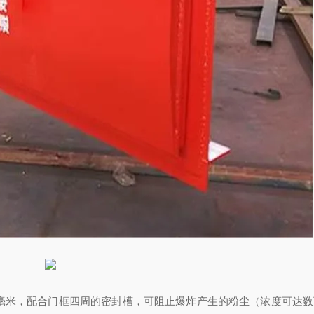
毫米，配合门框四周的密封槽，可阻止爆炸产生的粉尘（浓度可达数万