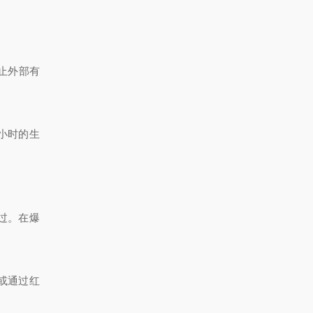
防止外部有
 小时的生
通过。在爆
或通过红