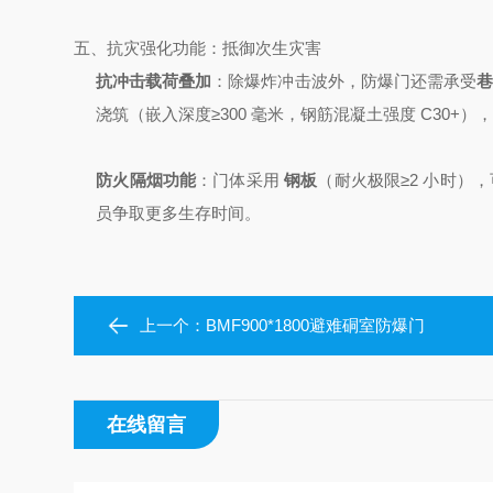
五、抗灾强化功能：抵御次生灾害
抗冲击载荷叠加
：除爆炸冲击波外，防爆门还需承受
巷
浇筑（嵌入深度≥300 毫米，钢筋混凝土强度 C30
防火隔烟功能
：门体采用
钢板
（耐火极限≥2 小时）
员争取更多生存时间。
上一个：
BMF900*1800避难硐室防爆门
在线留言